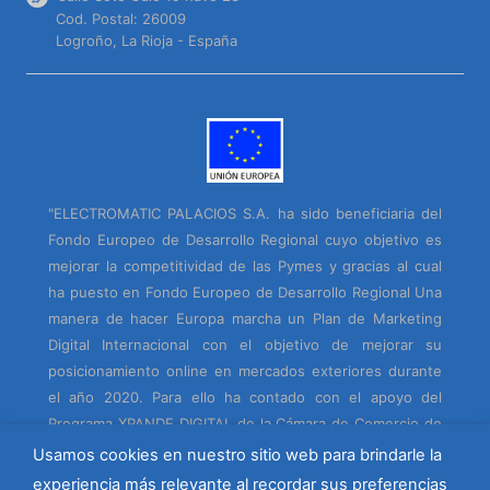
Cod. Postal: 26009
Logroño, La Rioja - España
"ELECTROMATIC PALACIOS S.A. ha sido beneficiaria del
Fondo Europeo de Desarrollo Regional cuyo objetivo es
mejorar la competitividad de las Pymes y gracias al cual
ha puesto en Fondo Europeo de Desarrollo Regional Una
manera de hacer Europa marcha un Plan de Marketing
Digital Internacional con el objetivo de mejorar su
posicionamiento online en mercados exteriores durante
el año 2020. Para ello ha contado con el apoyo del
Programa XPANDE DIGITAL de la Cámara de Comercio de
La Rioja."
Usamos cookies en nuestro sitio web para brindarle la
experiencia más relevante al recordar sus preferencias
Programa financiado por el Fondo Europeo de Desarrollo