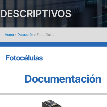
DESCRIPTIVOS
Home
»
Detección
»
Fotocélulas
Fotocélulas
Documentación