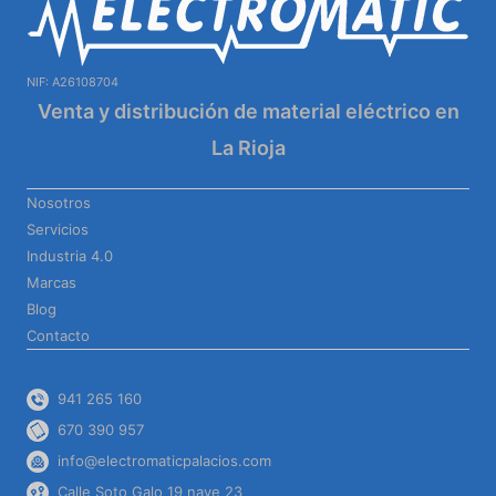
NIF: A26108704
Venta y distribución de material eléctrico en
La Rioja
Nosotros
Servicios
Industria 4.0
Marcas
Blog
Contacto
941 265 160
670 390 957
info@electromaticpalacios.com
Calle Soto Galo 19 nave 23